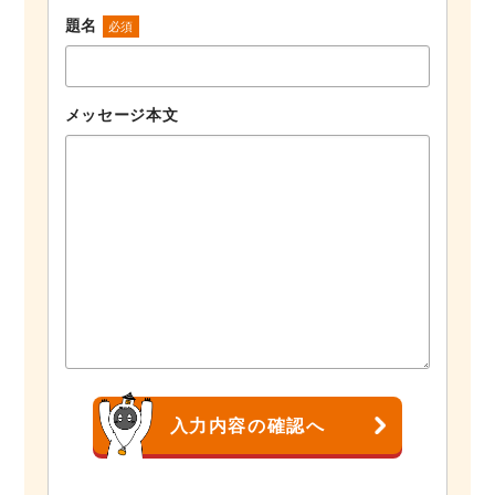
題名
必須
メッセージ本文