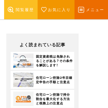
閲覧履歴
お気に入り
メニュー
よく読まれている記事
固定資産税は免除され
ることがある？その条件
を解説します！
住宅ローン控除2年目確
定申告の手順と注意点
住宅ローン控除で持分
割合を最大化する方法
と税務上の注意点