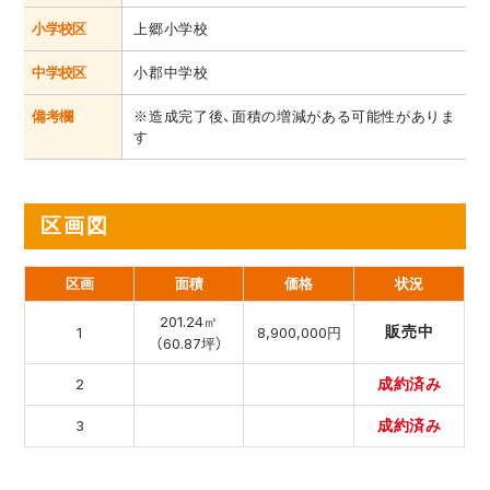
小学校区
上郷小学校
中学校区
小郡中学校
備考欄
※造成完了後、面積の増減がある可能性がありま
す
区画図
区画
面積
価格
状況
201.24㎡
販売中
1
8,900,000円
（60.87坪）
2
成約済み
3
成約済み