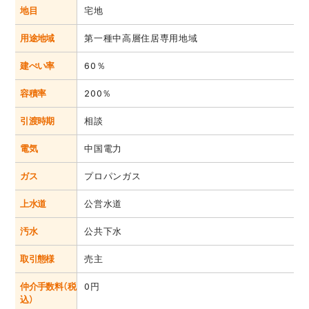
地目
宅地
用途地域
第一種中高層住居専用地域
建ぺい率
60％
容積率
200％
引渡時期
相談
電気
中国電力
ガス
プロパンガス
上水道
公営水道
汚水
公共下水
取引態様
売主
仲介手数料（税
0円
込）