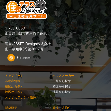
〒753-0083
山口県山口市後河原41番地
運営：ASSET Design株式会社
山口県知事（2）第3697号
Instagram
トップページ
ハウスメーカー
不動産情報
一覧から探す
校区から探す
校区から探す
地区から探す
地図から探す
おすすめテナント物件
新築建売
築浅中古物件