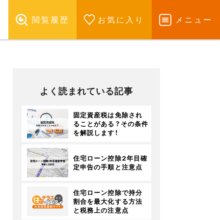
閲覧履歴
お気に入り
メニュー
よく読まれている記事
固定資産税は免除され
ることがある？その条件
を解説します！
住宅ローン控除2年目確
定申告の手順と注意点
住宅ローン控除で持分
割合を最大化する方法
と税務上の注意点