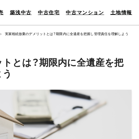
売
築浅中古
中古住宅
中古マンション
土地情報
実家相続放棄のデメリットとは？期限内に全遺産を把握し管理責任を理解しよう
ットとは？期限内に全遺産を把
よう