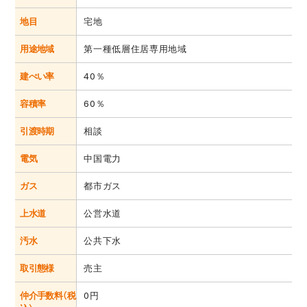
地目
宅地
用途地域
第一種低層住居専用地域
建ぺい率
40％
容積率
60％
引渡時期
相談
電気
中国電力
ガス
都市ガス
上水道
公営水道
汚水
公共下水
取引態様
売主
仲介手数料（税
0円