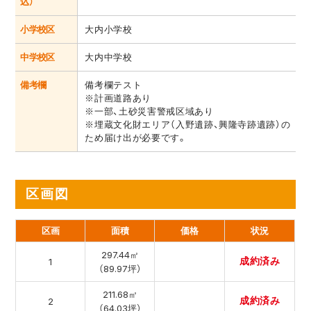
込）
小学校区
大内小学校
中学校区
大内中学校
備考欄
備考欄テスト
※計画道路あり
※一部、土砂災害警戒区域あり
※埋蔵文化財エリア（入野遺跡、興隆寺跡遺跡）の
ため届け出が必要です。
区画図
区画
面積
価格
状況
297.44㎡
成約済み
1
（89.97坪）
211.68㎡
成約済み
2
（64.03坪）