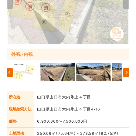
外観・内観
外観・内観
外観・内観
外観・内観
外観・内観
外観・内観
外観・内観
外観・内観
外観・内観
外観・内観
外観・内観
外観・内観
外観・内観
外観・内観
外観・内観
外観・内観
外観・内観
外観・内観
所在地
山口県山口市大内氷上４丁目
現地検索方法
山口県山口市大内氷上４丁目4-16
価格
6,900,000〜7,500,000円
土地面積
250.06㎡（75.64坪）～273.58㎡（82.75坪）