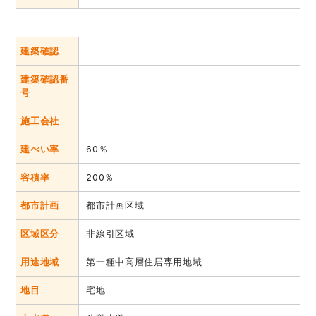
建築確認
建築確認番
号
施工会社
建ぺい率
60％
容積率
200％
都市計画
都市計画区域
区域区分
非線引区域
用途地域
第一種中高層住居専用地域
地目
宅地