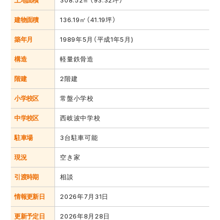
土地面積
308.52㎡（93.32坪）
建物面積
136.19㎡（41.19坪）
築年月
1989年5月（平成1年5月)
構造
軽量鉄骨造
階建
2階建
小学校区
常盤小学校
中学校区
西岐波中学校
駐車場
3台駐車可能
現況
空き家
引渡時期
相談
情報更新日
2026年7月31日
更新予定日
2026年8月28日