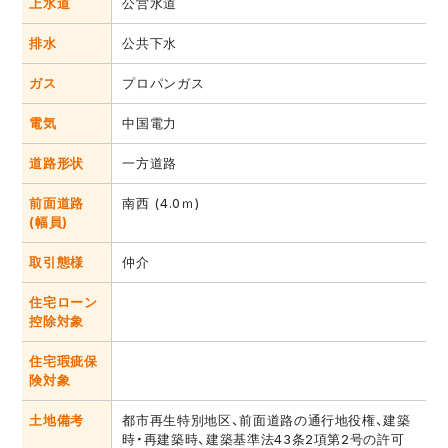
上水道
公営水道
排水
公共下水
ガス
プロパンガス
電気
中国電力
道路形状
一方道路
前面道路
南西 (4.0ｍ)
(幅員)
取引態様
仲介
住宅ローン
控除対象
住宅瑕疵保
険対象
土地備考
都市再生特別地区、前面道路の通行地役権、建築
時・再建築時、建築基準法43条2項第2号の許可