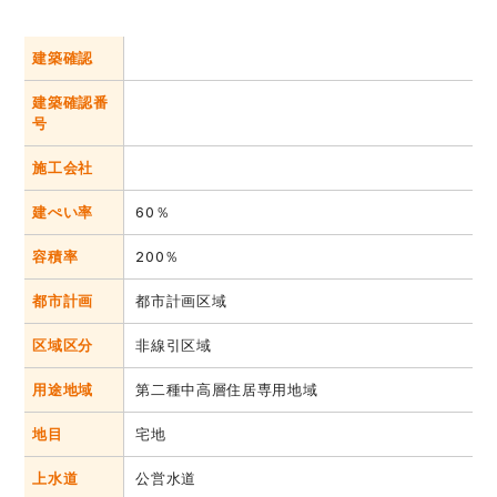
建築確認
建築確認番
号
施工会社
建ぺい率
60％
容積率
200％
都市計画
都市計画区域
区域区分
非線引区域
用途地域
第二種中高層住居専用地域
地目
宅地
上水道
公営水道