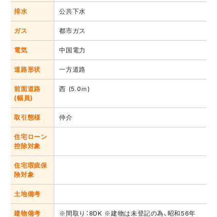
排水
公共下水
ガス
都市ガス
電気
中国電力
道路形状
一方道路
前面道路
西 (5.0ｍ)
(幅員)
取引態様
仲介
住宅ローン
控除対象
住宅瑕疵保
険対象
土地備考
建物備考
※間取り：8DK ※建物は未登記の為、昭和56年