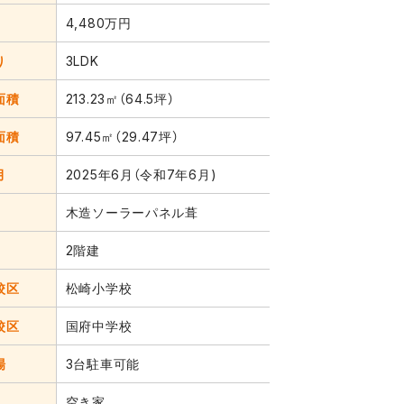
4,480万円
り
3LDK
面積
213.23㎡（64.5坪）
面積
97.45㎡（29.47坪）
月
2025年6月（令和7年6月)
木造ソーラーパネル葺
2階建
校区
松崎小学校
校区
国府中学校
場
3台駐車可能
空き家