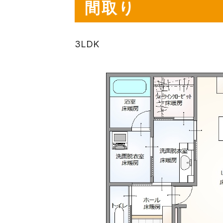
間取り
3LDK