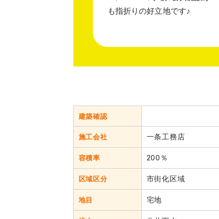
も指折りの好立地です♪
建築確認
一条工務店
施工会社
200％
容積率
市街化区域
区域区分
宅地
地目