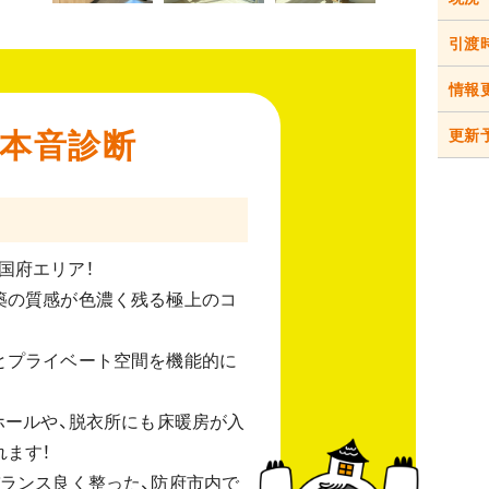
引渡
情報
本音診断
更新
国府エリア！
築の質感が色濃く残る極上のコ
とプライベート空間を機能的に
ホールや、脱衣所にも床暖房が入
れます！
バランス良く整った、防府市内で