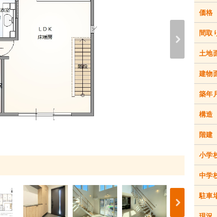
価格
間取
土地
建物
築年
構造
階建
小学
中学
駐車
現況