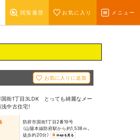
閲覧履歴
お気に入り
メニュー
お気に入りに追加
国衙1丁目3LDK とっても綺麗なメー
築浅中古住宅！
地
防府市国衙1丁目2番19号
（山陽本線防府駅から約1,538ｍ、
徒歩約20分）
mapを見る